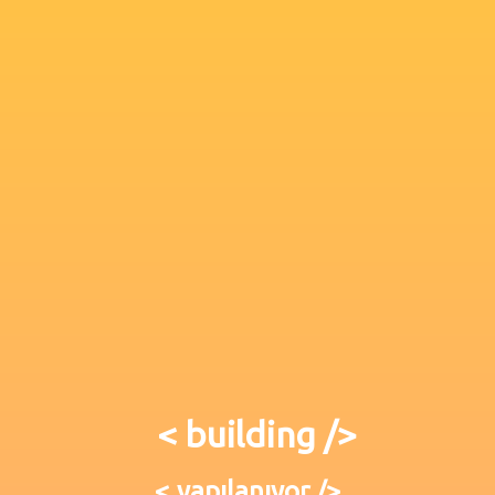
< building />
< yapılanıyor />